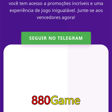
você tem acesso a promoções incríveis e uma
experiência de jogo inigualável. Junte-se aos
vencedores agora!
SEGUIR NO TELEGRAM