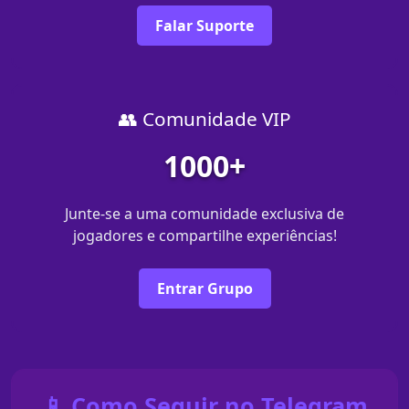
Falar Suporte
👥 Comunidade VIP
1000+
Junte-se a uma comunidade exclusiva de
jogadores e compartilhe experiências!
Entrar Grupo
📱 Como Seguir no Telegram