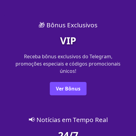
🎁 Bônus Exclusivos
VIP
Receba bônus exclusivos do Telegram,
promoções especiais e códigos promocionais
únicos!
Ver Bônus
📢 Notícias em Tempo Real
24/7