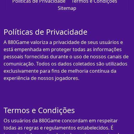
Políticas de Privacidade
Termos e Condições
Sitemap
Políticas de Privacidade
A 880Game valoriza a privacidade de seus usuários e
está empenhada em proteger todas as informações
pessoais fornecidas durante o uso de nossos canais de
comunicação. Todos os dados coletados são utilizados
exclusivamente para fins de melhoria contínua da
experiência de nossos jogadores.
Termos e Condições
Os usuários da 880Game concordam em respeitar
todas as regras e regulamentos estabelecidos. É