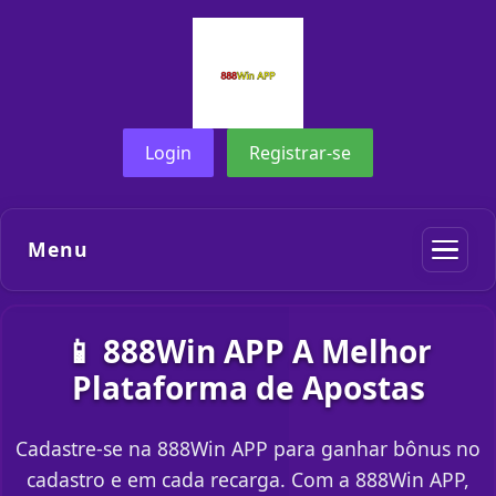
Login
Registrar-se
Menu
📱 888Win APP A Melhor
Plataforma de Apostas
Cadastre-se na 888Win APP para ganhar bônus no
cadastro e em cada recarga. Com a 888Win APP,