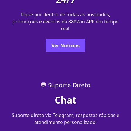
Fique por dentro de todas as novidades,
promoções e eventos da 888Win APP em tempo
real!
Ver Notícias
💬 Suporte Direto
Chat
Suporte direto via Telegram, respostas rápidas e
atendimento personalizado!