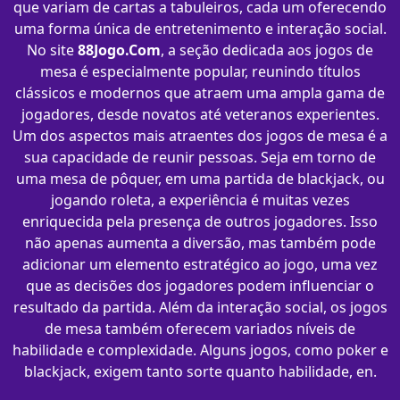
que variam de cartas a tabuleiros, cada um oferecendo
uma forma única de entretenimento e interação social.
No site
88Jogo.Com
, a seção dedicada aos jogos de
mesa é especialmente popular, reunindo títulos
clássicos e modernos que atraem uma ampla gama de
jogadores, desde novatos até veteranos experientes.
Um dos aspectos mais atraentes dos jogos de mesa é a
sua capacidade de reunir pessoas. Seja em torno de
uma mesa de pôquer, em uma partida de blackjack, ou
jogando roleta, a experiência é muitas vezes
enriquecida pela presença de outros jogadores. Isso
não apenas aumenta a diversão, mas também pode
adicionar um elemento estratégico ao jogo, uma vez
que as decisões dos jogadores podem influenciar o
resultado da partida. Além da interação social, os jogos
de mesa também oferecem variados níveis de
habilidade e complexidade. Alguns jogos, como poker e
blackjack, exigem tanto sorte quanto habilidade, en.