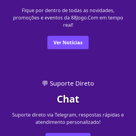
Fique por dentro de todas as novidades,
promoções e eventos da 88Jogo.Com em tempo
real!
Ver Notícias
💬 Suporte Direto
Chat
Suporte direto via Telegram, respostas rápidas e
atendimento personalizado!