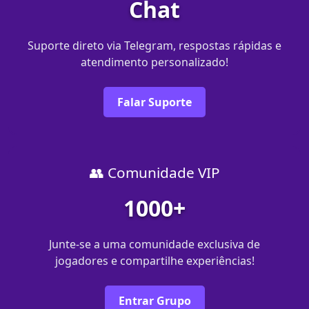
Chat
Suporte direto via Telegram, respostas rápidas e
atendimento personalizado!
Falar Suporte
👥 Comunidade VIP
1000+
Junte-se a uma comunidade exclusiva de
jogadores e compartilhe experiências!
Entrar Grupo