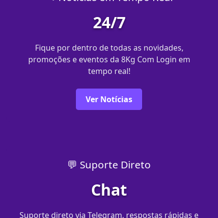
24/7
Fique por dentro de todas as novidades,
promoções e eventos da 8Kg Com Login em
tempo real!
Ver Notícias
💬 Suporte Direto
Chat
Suporte direto via Telegram, respostas rápidas e