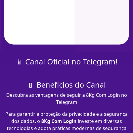
📱 Canal Oficial no Telegram!
📱 Benefícios do Canal
Descubra as vantagens de seguir a 8Kg Com Login no
Telegram
Para garantir a proteção da privacidade e a segurança
dos dados, o
8Kg Com Login
investe em diversas
tecnologias e adota práticas modernas de segurança