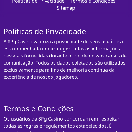
Políticas de Privacidade
Termos e Condições
Sitemap
Políticas de Privacidade
A 8Pg Casino valoriza a privacidade de seus usuários e
está empenhada em proteger todas as informações
pessoais fornecidas durante o uso de nossos canais de
comunicação. Todos os dados coletados são utilizados
exclusivamente para fins de melhoria contínua da
experiência de nossos jogadores.
Termos e Condições
Os usuários da 8Pg Casino concordam em respeitar
todas as regras e regulamentos estabelecidos. É