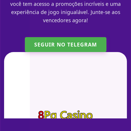
você tem acesso a promoções incríveis e uma
experiência de jogo inigualável. Junte-se aos
vencedores agora!
SEGUIR NO TELEGRAM