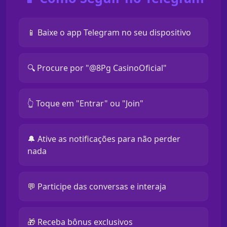
📱 Baixe o app Telegram no seu dispositivo
🔍 Procure por "@8Pg CasinoOficial"
👆 Toque em "Entrar" ou "Join"
🔔 Ative as notificações para não perder
nada
💬 Participe das conversas e interaja
🎁 Receba bônus exclusivos