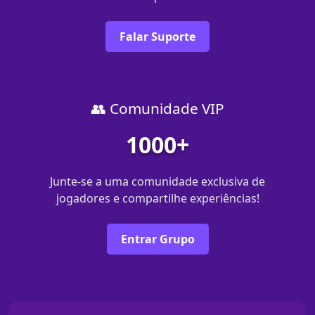
Falar Suporte
👥 Comunidade VIP
1000+
Junte-se a uma comunidade exclusiva de
jogadores e compartilhe experiências!
Entrar Grupo