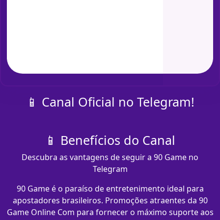
📱 Canal Oficial no Telegram!
📱 Benefícios do Canal
Descubra as vantagens de seguir a 90 Game no
Telegram
90 Game é o paraíso de entretenimento ideal para
apostadores brasileiros. Promoções atraentes da 90
Game Online Com para fornecer o máximo suporte aos