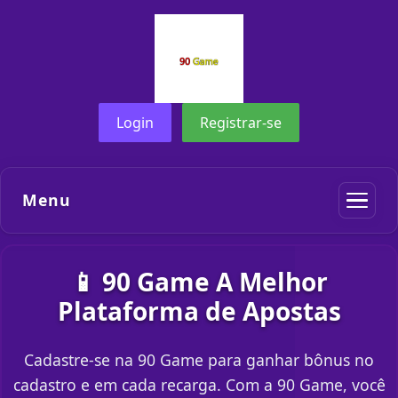
Login
Registrar-se
Menu
📱 90 Game A Melhor
Plataforma de Apostas
Cadastre-se na 90 Game para ganhar bônus no
cadastro e em cada recarga. Com a 90 Game, você