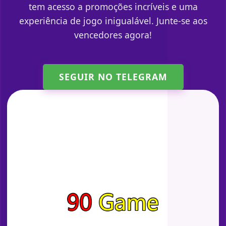
tem acesso a promoções incríveis e uma
experiência de jogo inigualável. Junte-se aos
vencedores agora!
SEGUIR NO TELEGRAM