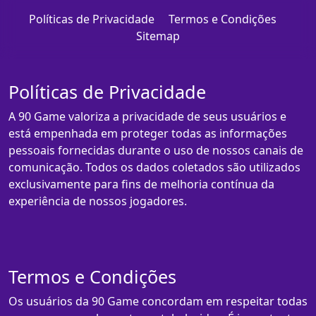
Políticas de Privacidade
Termos e Condições
Sitemap
Políticas de Privacidade
A 90 Game valoriza a privacidade de seus usuários e
está empenhada em proteger todas as informações
pessoais fornecidas durante o uso de nossos canais de
comunicação. Todos os dados coletados são utilizados
exclusivamente para fins de melhoria contínua da
experiência de nossos jogadores.
Termos e Condições
Os usuários da 90 Game concordam em respeitar todas