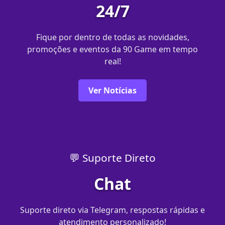
24/7
Fique por dentro de todas as novidades,
promoções e eventos da 90 Game em tempo
real!
Ver Notícias
💬 Suporte Direto
Chat
Suporte direto via Telegram, respostas rápidas e
atendimento personalizado!