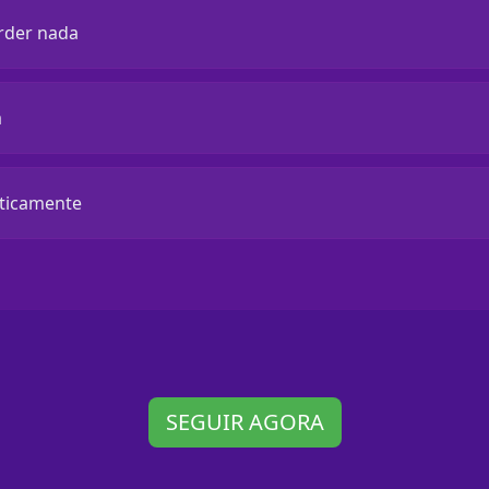
erder nada
a
aticamente
SEGUIR AGORA