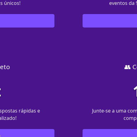
s únicos!
eventos da 
reto
👥 
t
espostas rápidas e
Junte-se a uma com
lizado!
compa
e