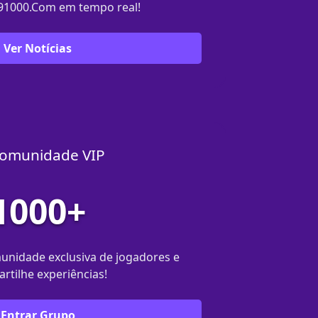
91000.Com em tempo real!
Ver Notícias
Comunidade VIP
1000+
unidade exclusiva de jogadores e
rtilhe experiências!
Entrar Grupo