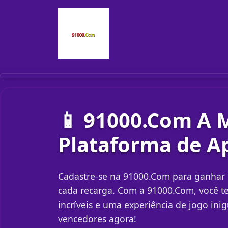
📱 91000.Com A 
Plataforma de A
Cadastre-se na 91000.Com para ganhar
cada recarga. Com a 91000.Com, você 
incríveis e uma experiência de jogo inig
vencedores agora!