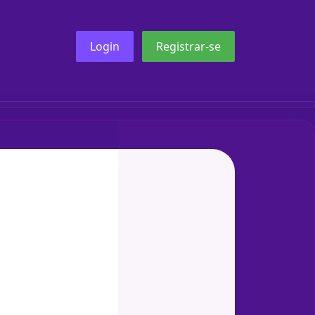
Login
Registrar-se