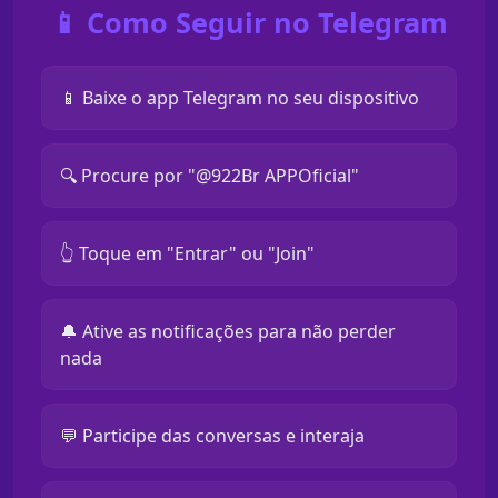
📱 Como Seguir no Telegram
📱 Baixe o app Telegram no seu dispositivo
🔍 Procure por "@922Br APPOficial"
👆 Toque em "Entrar" ou "Join"
🔔 Ative as notificações para não perder
nada
💬 Participe das conversas e interaja