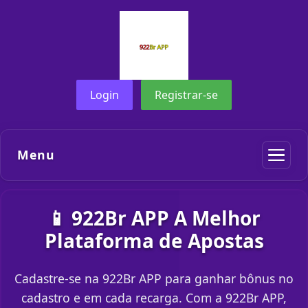
Login
Registrar-se
Menu
📱 922Br APP A Melhor
Plataforma de Apostas
Cadastre-se na 922Br APP para ganhar bônus no
cadastro e em cada recarga. Com a 922Br APP,