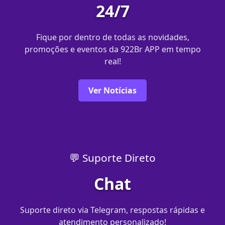
24/7
Fique por dentro de todas as novidades,
promoções e eventos da 922Br APP em tempo
real!
Ver Notícias
💬 Suporte Direto
Chat
Suporte direto via Telegram, respostas rápidas e
atendimento personalizado!