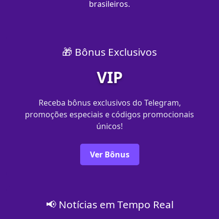
brasileiros.
🎁 Bônus Exclusivos
VIP
Receba bônus exclusivos do Telegram,
promoções especiais e códigos promocionais
únicos!
Ver Bônus
📢 Notícias em Tempo Real