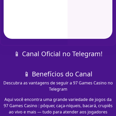
📱 Canal Oficial no Telegram!
📱 Benefícios do Canal
Descubra as vantagens de seguir a 97 Games Casino no
Telegram
Aqui você encontra uma grande variedade de jogos da
97 Games Casino : pôquer, caça-níqueis, bacará, crupiês
ao vivo e mais — tudo para atender aos jogadores