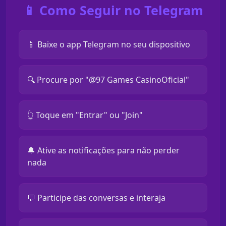
📱 Como Seguir no Telegram
📱 Baixe o app Telegram no seu dispositivo
🔍 Procure por "@97 Games CasinoOficial"
👆 Toque em "Entrar" ou "Join"
🔔 Ative as notificações para não perder
nada
💬 Participe das conversas e interaja