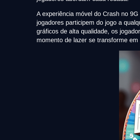
A experiência móvel do Crash no 9G B
jogadores participem do jogo a qualq
gráficos de alta qualidade, os joga
momento de lazer se transforme em u