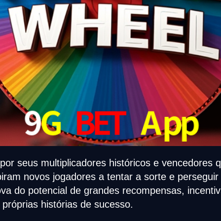
or seus multiplicadores históricos e vencedores q
iram novos jogadores a tentar a sorte e perseguir 
va do potencial de grandes recompensas, incenti
próprias histórias de sucesso.