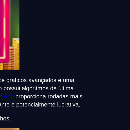
ece gráficos avançados e uma
p possui algoritmos de última
t App
proporciona rodadas mais
nte e potencialmente lucrativa.
nhos.