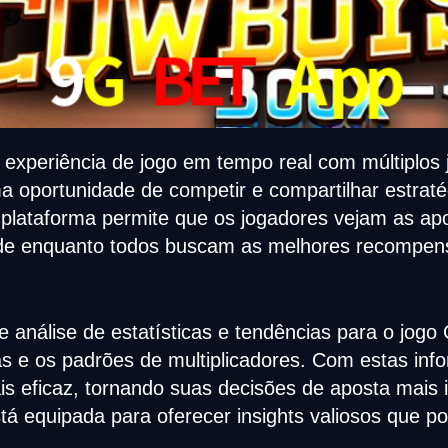
experiência de jogo em tempo real com múltiplo
ma oportunidade de competir e compartilhar estrat
plataforma permite que os jogadores vejam as apo
e enquanto todos buscam as melhores recompen
análise de estatísticas e tendências para o jogo
s e os padrões de multiplicadores. Com estas in
ais eficaz, tornando suas decisões de aposta mai
tá equipada para oferecer insights valiosos que 