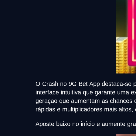
O Crash no 9G Bet App destaca-se po
interface intuitiva que garante uma 
geração que aumentam as chances 
rápidas e multiplicadores mais altos
Aposte baixo no início e aumente gra