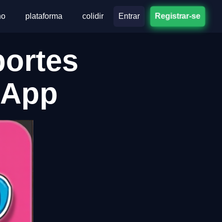
no
plataforma
colidir
Entrar
Registrar-se
ortes
 App