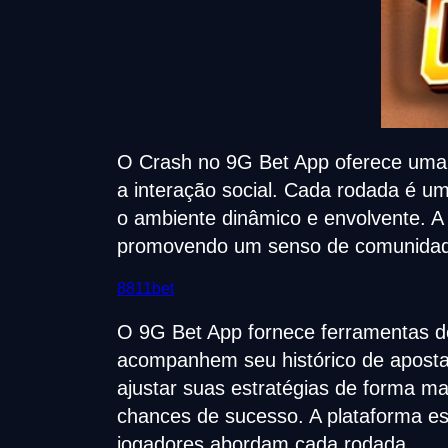
O Crash no 9G Bet App oferece uma 
a interação social. Cada rodada é u
o ambiente dinâmico e envolvente. A 
promovendo um senso de comunidad
8811bet
O 9G Bet App fornece ferramentas de 
acompanhem seu histórico de aposta
ajustar suas estratégias de forma m
chances de sucesso. A plataforma es
jogadores abordam cada rodada.