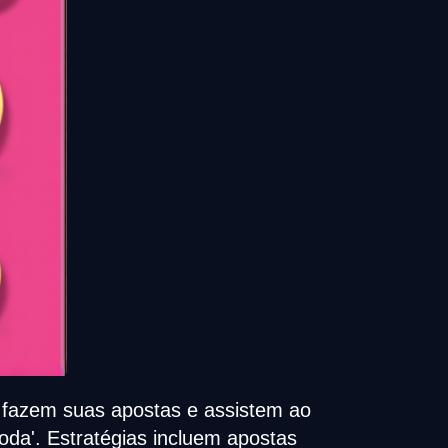
 fazem suas apostas e assistem ao
loda'. Estratégias incluem apostas