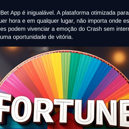
et App é inigualável. A plataforma otimizada para
uer hora e em qualquer lugar, não importa onde es
dores podem vivenciar a emoção do Crash sem inte
ma oportunidade de vitória.